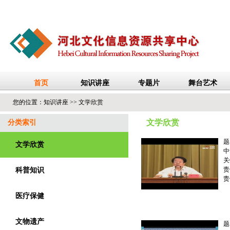
您的位置：
知识讲座
>>
文学欣赏
文学欣赏
分类索引
题
文学欣赏
中
关
责
科普知识
责
医疗保健
文物遗产
题