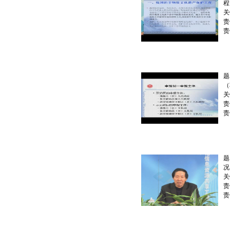
程
关
责
责
题
（
关
责
责
题
况
关
责
责