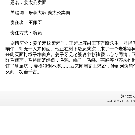
题名：姜太公卖面
关键词：乐亭大鼓 姜太公卖面
责任者：王佩臣
责任方式：演员
剧情简介：姜子牙贩卖猪羊，正赶上商纣王下旨断杀生，只得
晌午，却无一人来称面。他正在树下歇息乘凉，来了一个老婆婆
来此买面打糨子糊窗户。姜子牙见老婆婆衣衫褴褛，心存同情，
阵马蹄声，马将面笼绊倒，乌鸦、蝎子、马蜂、苍蝇等也齐来作乱
进了臭屎坑 ，弄得狼狈不堪……后来闻周文王求贤，便到河边钓
灭商，功垂千古。