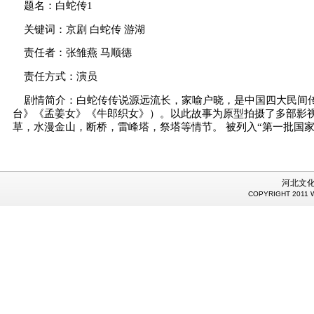
题名：白蛇传1
关键词：京剧 白蛇传 游湖
责任者：张雏燕 马顺德
责任方式：演员
剧情简介：白蛇传传说源远流长，家喻户晓，是中国四大民间
台》《孟姜女》《牛郎织女》）。以此故事为原型拍摄了多部影视
草，水漫金山，断桥，雷峰塔，祭塔等情节。 被列入“第一批国