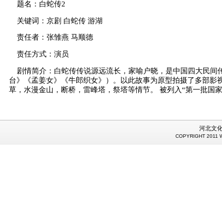
题名：白蛇传2
关键词：京剧 白蛇传 游湖
责任者：张雏燕 马顺德
责任方式：演员
剧情简介：白蛇传传说源远流长，家喻户晓，是中国四大民间
台》《孟姜女》《牛郎织女》）。以此故事为原型拍摄了多部影视
草，水漫金山，断桥，雷峰塔，祭塔等情节。 被列入“第一批国